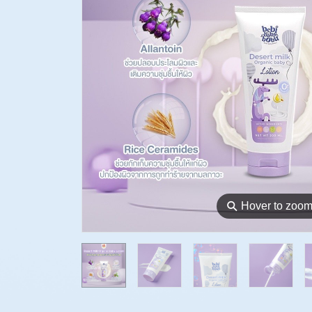
⚲
Hover to zoo