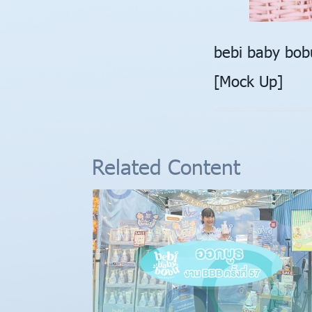
bebi baby bob
[Mock Up]
Related Content